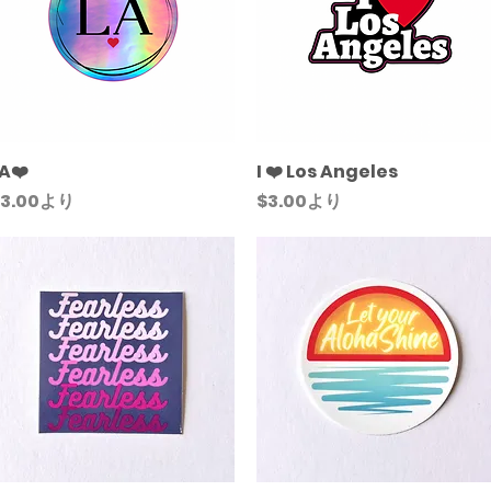
A❤️
クイックビュー
I ❤️ Los Angeles
クイックビュー
セール価格
セール価格
3.00
より
$3.00
より