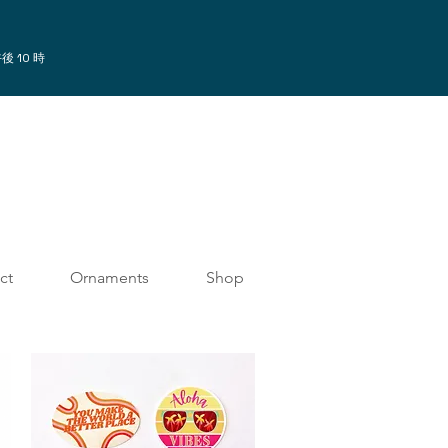
後 10 時
ct
Ornaments
Shop