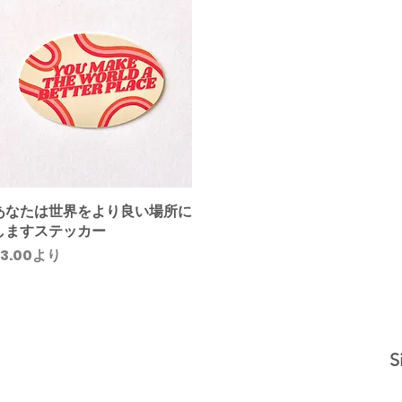
あなたは世界をより良い場所に
クイックビュー
しますステッカー
セール価格
3.00
より
S