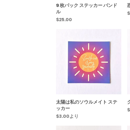
9 枚パック ステッカー バンド
クイックビュー
ル
$
価格
$25.00
太陽は私のソウルメイト ステ
クイックビュー
ッカー
$
セール価格
$3.00
より