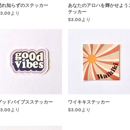
恐れ知らずのステッカー
クイックビュー
あなたのアロハを輝かせよう
クイックビュー
テッカー
セール価格
3.00
より
セール価格
$3.00
より
グッドバイブスステッカー
クイックビュー
ワイキキステッカー
クイックビュー
セール価格
セール価格
3.00
より
$3.00
より