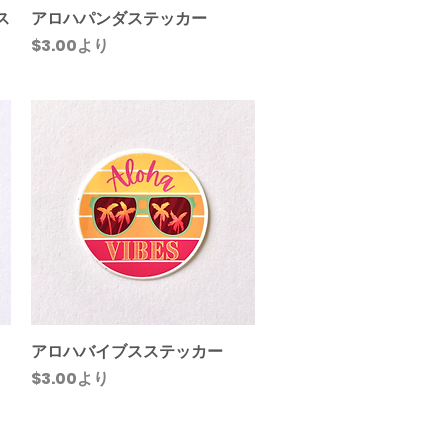
ス
アロハパンダステッカー
クイックビュー
セール価格
$3.00
より
アロハバイブスステッカー
クイックビュー
セール価格
$3.00
より