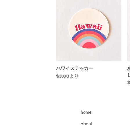
ハワイステッカー
クイックビュー
セール価格
$3.00
より
$
home
about