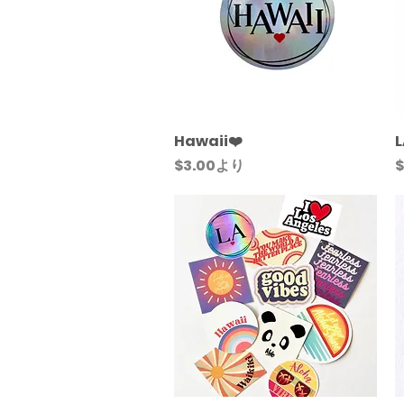
Hawaii❤️
クイックビュー
L
セール価格
$3.00
より
$