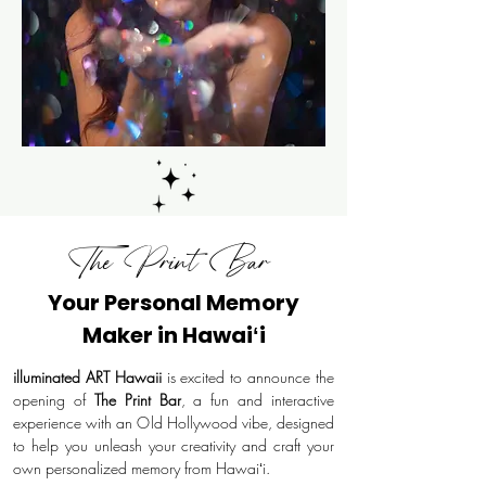
The Print Bar
Your Personal Memory
Maker in Hawaiʻi
illuminated ART Hawaii
is excited to announce the
opening of
The Print Bar
, a fun and interactive
experience with an Old Hollywood vibe, designed
to help you unleash your creativity and craft your
own personalized memory from Hawaiʻi.