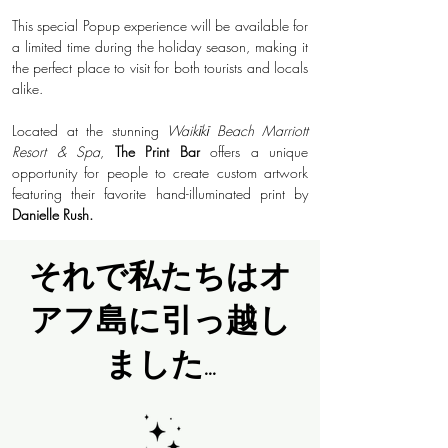
This special Popup experience will be available for
a limited time during the holiday season, making it
the perfect place to visit for both tourists and locals
alike.
Located at the stunning
Waikīkī Beach Marriott
Resort & Spa
,
The Print Bar
offers a unique
opportunity for people to create custom artwork
featuring their favorite hand-illuminated print by
Danielle Rush.
それで私たちはオ
アフ島に引っ越し
ました...