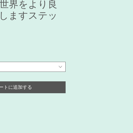
世界をより良
しますステッ
セ
ー
ル
価
格
ートに追加する