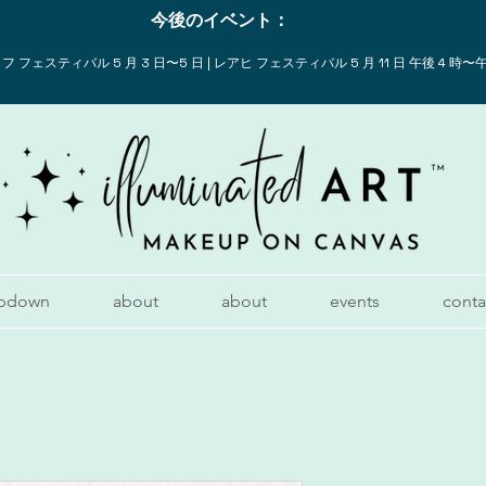
今後のイベント：
 フェスティバル 5 月 3 日〜5 日 | レアヒ フェスティバル 5 月 11 日 午後 4 時〜午
pdown
about
about
events
conta