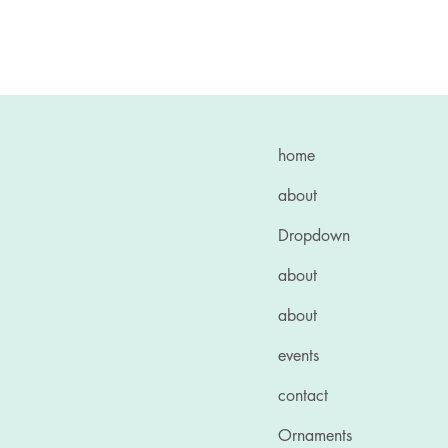
home
about
Dropdown
about
about
events
contact
Ornaments