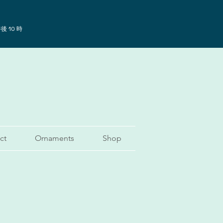
後 10 時
ct
Ornaments
Shop