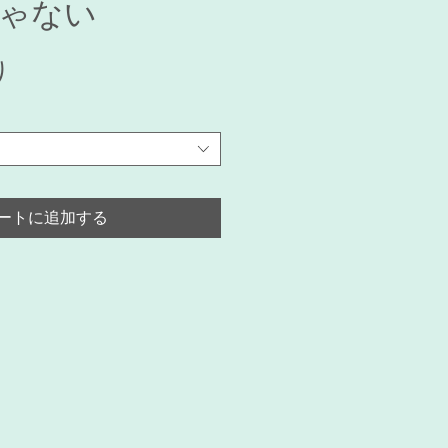
ゃない
セ
り
ー
ル
価
格
ートに追加する