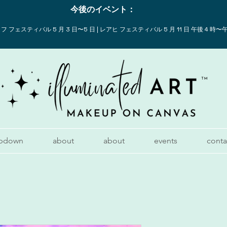
今後のイベント：
 フェスティバル 5 月 3 日〜5 日 | レアヒ フェスティバル 5 月 11 日 午後 4 時〜午
pdown
about
about
events
conta