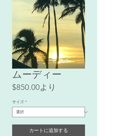
ムーディー
セ
$850.00
より
ー
サイズ
*
ル
価
格
カートに追加する