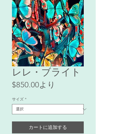
レレ・ブライト
セ
$850.00
より
ー
サイズ
*
ル
価
格
カートに追加する