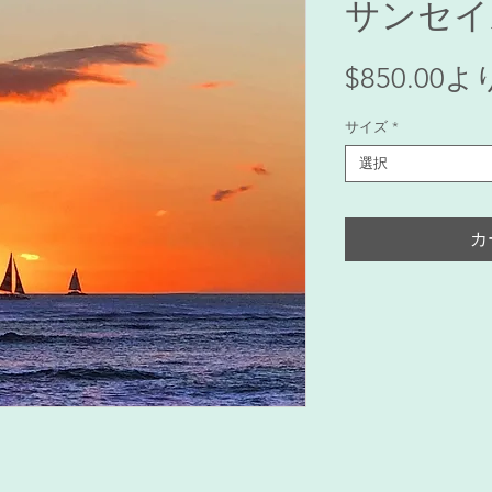
サンセイ
$850.00
よ
サイズ
*
選択
カ