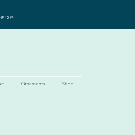
後 10 時
ct
Ornaments
Shop