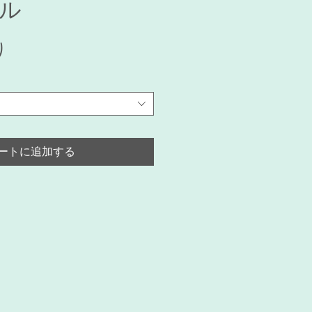
ル
セ
り
ー
ル
価
格
ートに追加する