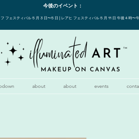
今後のイベント：
 フェスティバル 5 月 3 日〜5 日 | レアヒ フェスティバル 5 月 11 日 午後 4 時〜午
pdown
about
about
events
conta