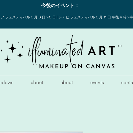
今後のイベント：
 フェスティバル 5 月 3 日〜5 日 | レアヒ フェスティバル 5 月 11 日 午後 4 時〜午
pdown
about
about
events
conta