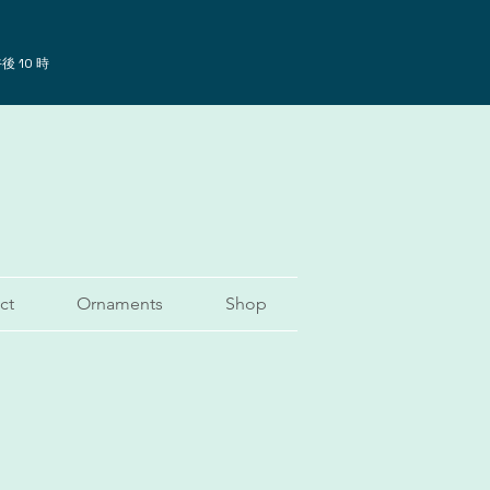
後 10 時
ct
Ornaments
Shop