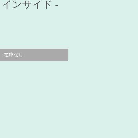
 インサイド -
価
格
在庫なし