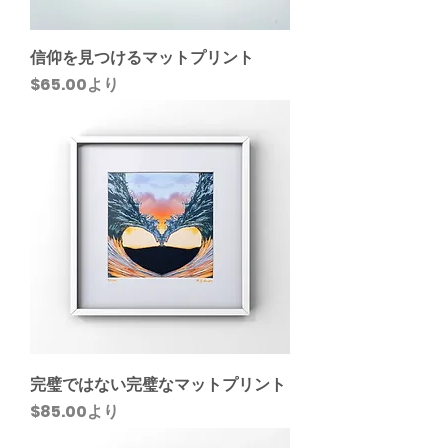
信仰を見つけるマットプリント
セール価格
$65.00
より
完璧ではない完璧なマットプリント
セール価格
$85.00
より