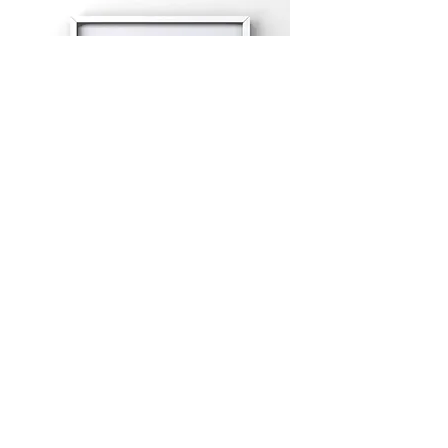
ラブ・イン・ザ・エア マットプリン
ト
セール価格
$85.00
より