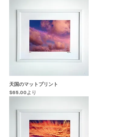
天国のマットプリント
セール価格
$65.00
より