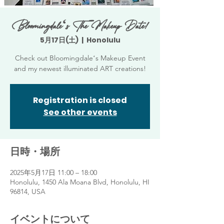
Bloomingdaleʻs The Makeup Date!
5月17日(土)
  |  
Honolulu
Check out Bloomingdaleʻs Makeup Event
and my newest illuminated ART creations!
Registration is closed
See other events
日時・場所
2025年5月17日 11:00 – 18:00
Honolulu, 1450 Ala Moana Blvd, Honolulu, HI
96814, USA
イベントについて