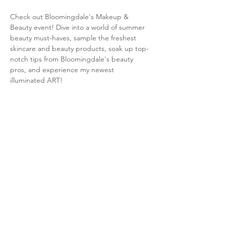
Check out Bloomingdale's Makeup & 
Beauty event! Dive into a world of summer 
beauty must-haves, sample the freshest 
skincare and beauty products, soak up top-
notch tips from Bloomingdale's beauty 
pros, and experience my newest 
illuminated ART!
このイベントをシェア
Sign up for our newsletter!